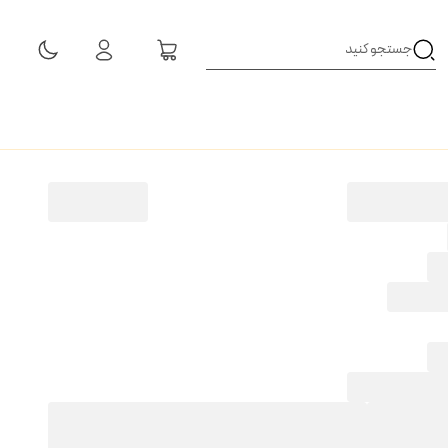
مشاهده همه نتایج
1 شاخه
H47
41