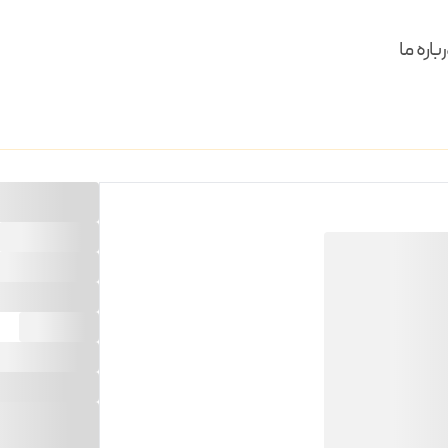
باره ما
لوستر طرح پاریس 36 
مدل
:
پاریسی
جنس
:
کریستال
ابعاد
:
H110 * D180
لامپ
:
36
کد محصول
:
7/20L
قیمت
:
909,100,000
تو