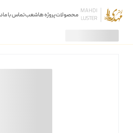
محصولات
پروژه ها
شعب
تماس با ما
در
لوستر
لوستر طرح پاریس 36 شاخه
/
/
لوستر
آویز
سقفی
دیوارکوب
کنارسالنی و آباژور
ساعت، شمعدان و آینه
ستون و میز
نرده و پارتیشن