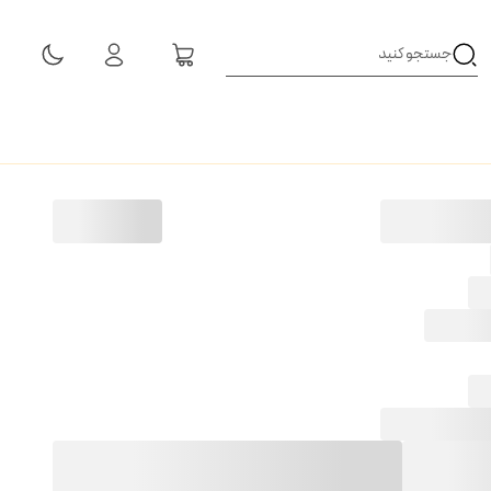
مشاهده همه نتایج
شاخه
41
مان