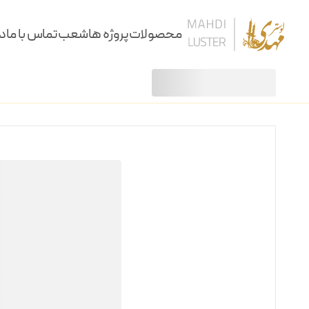
محصولات
پروژه ها
شعب
تماس با ما
در
آویز
لوستر آویز ویزیو
/
/
لوستر
آویز
سقفی
دیوارکوب
کنارسالنی و آباژور
ساعت، شمعدان و آینه
ستون و میز
نرده و پارتیشن