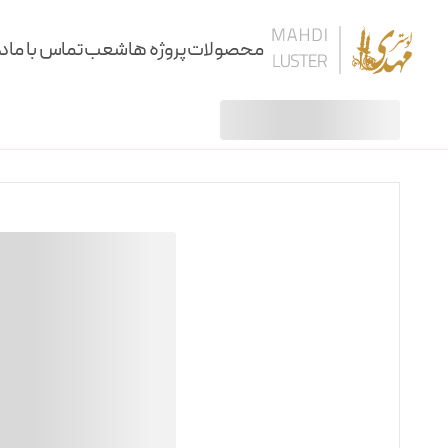
محصولات
پروژه ها
شعب
تماس با ما
در
لوستر
لوستر زدار 8 شعله
/
/
لوستر
آویز
سقفی
دیوارکوب
کنارسالنی و آباژور
ساعت، شمعدان و آینه
ستون و میز
نرده و پارتیشن