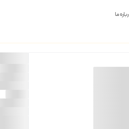
باره ما
لوستر زدار 8 شعله
مدل
:
زدار
ابعاد
:
H21*D102
جنس
:
فولاد
لامپ
:
8
کد محصول
:
23/08
قیمت
:
285,900,000
ت