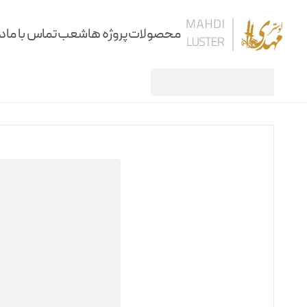
محصولات
پروژه ها
شعب
تماس با ما
در
لوستر
لوستر آزو 10 شاخه
/
/
لوستر
آویز
سقفی
دیوارکوب
کنارسالنی و آباژور
ساعت، شمعدان و آینه
ستون و میز
نرده و پارتیشن