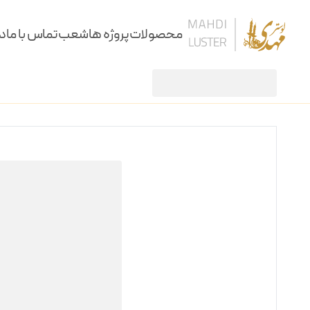
محصولات
پروژه ها
شعب
تماس با ما
در
آویز
لوستر آویز درختی 8 شعله ارغوان باگل
/
/
لوستر
آویز
سقفی
دیوارکوب
کنارسالنی و آباژور
ساعت، شمعدان و آینه
ستون و میز
نرده و پارتیشن