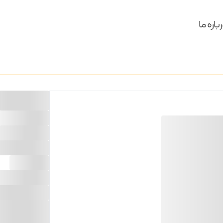
باره ما
لوستر یدرو 24 شاخه
مدل
:
یدرو
ابعاد
:
H100*D80
جنس
:
فولاد
وزن
:
25KG
متعلقات
:
شید - آوی
لامپ
:
24
کد محصول
:
00/24
رنگ
:
سفید طلایی