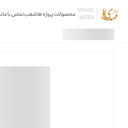
محصولات
پروژه ها
شعب
تماس با ما
در
لوستر
لوستر یدرو 24 شاخه
/
/
لوستر
آویز
سقفی
دیوارکوب
کنارسالنی و آباژور
ساعت، شمعدان و آینه
ستون و میز
نرده و پارتیشن