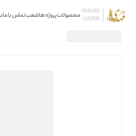
محصولات
پروژه ها
شعب
تماس با ما
در
لوستر
لوستر رومی جدید 8 شاخه
/
/
لوستر
آویز
سقفی
دیوارکوب
کنارسالنی و آباژور
ساعت، شمعدان و آینه
ستون و میز
نرده و پارتیشن