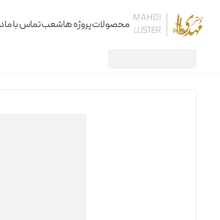
محصولات
پروژه ها
شعب
تماس با ما
در
لوستر
لوستر یدرو 8 شاخه
/
/
لوستر
آویز
سقفی
دیوارکوب
کنارسالنی و آباژور
ساعت، شمعدان و آینه
ستون و میز
نرده و پارتیشن