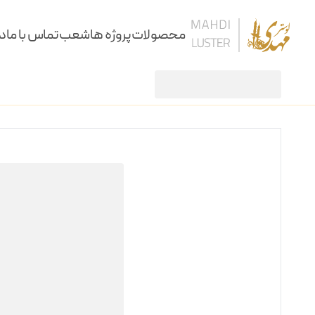
محصولات
پروژه ها
شعب
تماس با ما
در
لوستر
لوستر شاه ملکه 6 شاخه
/
/
لوستر
آویز
سقفی
دیوارکوب
کنارسالنی و آباژور
ساعت، شمعدان و آینه
ستون و میز
نرده و پارتیشن